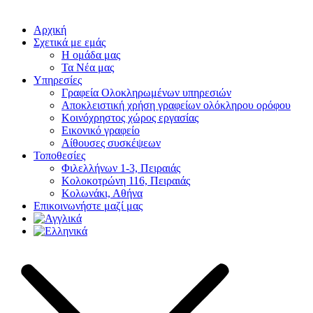
Αρχική
Σχετικά με εμάς
Η ομάδα μας
Τα Νέα μας
Υπηρεσίες
Γραφεία Ολοκληρωμένων υπηρεσιών
Αποκλειστική χρήση γραφείων ολόκληρου ορόφου
Κοινόχρηστος χώρος εργασίας
Εικονικό γραφείο
Αίθουσες συσκέψεων
Τοποθεσίες
Φιλελλήνων 1-3, Πειραιάς
Κολοκοτρώνη 116, Πειραιάς
Κολωνάκι, Αθήνα
Επικοινωνήστε μαζί μας