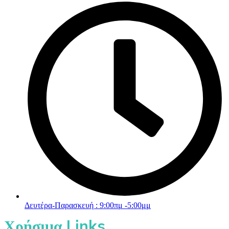
Δευτέρα-Παρασκευή : 9:00πμ -5:00μμ
Χρήσιμα Links