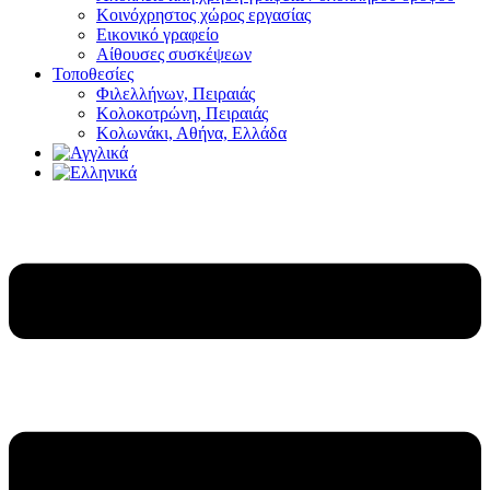
Κοινόχρηστος χώρος εργασίας
Εικονικό γραφείο
Αίθουσες συσκέψεων
Τοποθεσίες
Φιλελλήνων, Πειραιάς
Κολοκοτρώνη, Πειραιάς
Κολωνάκι, Αθήνα, Ελλάδα